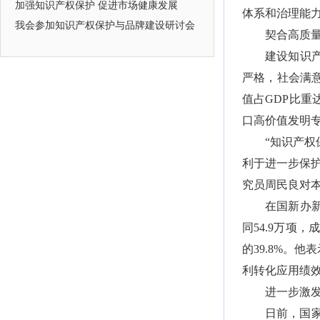
加强知识产权保护 促进市场健康发展
体系和治理能力
我会参加知识产权保护与品牌建设研讨会
契合高质
建设知识
严格，社会满
值占GDP比重
口高价值发明专
“知识产
利于进一步保
究员周民良对
在国新办
同54.9万项
的39.8%。
利转化应用绩
进一步激
日前，国家