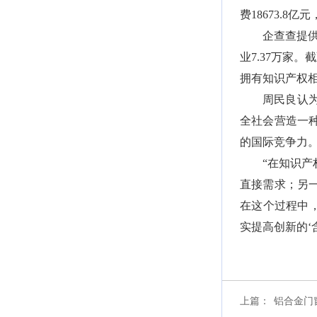
费18673.8
企查查提供
业7.37万家
拥有知识产权
周民良认
全社会营造一
的国际竞争力
“在知识
直接需求；另
在这个过程中
实提高创新的‘
上篇：
铝合金门