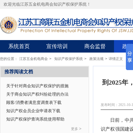
欢迎光临江苏五金机电商会知识产权保护系统！
系统首页
宣传培训
商会监督
政策
您的位置：
江苏五金机电商会
>
知识产权保护系统
>
政策法规
>
详情正文
推荐阅读文档
到2025
关于针对商会知识产权保护的措施
关于商会知识产权纠纷处理的办法
顾客/消费者满意度调查表下载
发布时间：2021-10-1
知识产权会员企业申请表下载
知识产权保护查询系统使用帮助
日前，中共
>
识产权强国建
更多