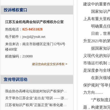
建设中的重要
投诉维权窗口
国家知识
上具有重大里
江苏五金机电商会知识产权维权办公室
明确重点
热线电话：
025-84511028
日前，世界
电子邮件：jswjjd@yeah.net
升至2021年
来信来访：南京市鼓楼区定淮门12号6号
据国家知
楼408室
义现代化的知
邮政编码：210000
市场运行机制
>
建议您由此提交投诉维权
是深度参与全
在新兴领
宣传培训活动
保护规则”等举
我会协办高峰论坛鼓励对知识产权保护及应用
力方向……
关于举办江苏企业“走出去”培训 ——涉外企业合规管理与知识产权应对的通知
“产权制
江苏省知识产权局“正版正货”标准化建设座谈会在我会召开
题，构建更加